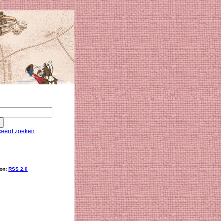
eerd zoeken
ion:
RSS 2.0