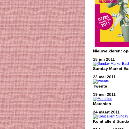
Nieuwe kleren: o
18 juli 2011
Sunday Market Eas
23 mei 2011
Twente
19 mei 2011
Marchien
24 maart 2011
Komt allen! Sunda