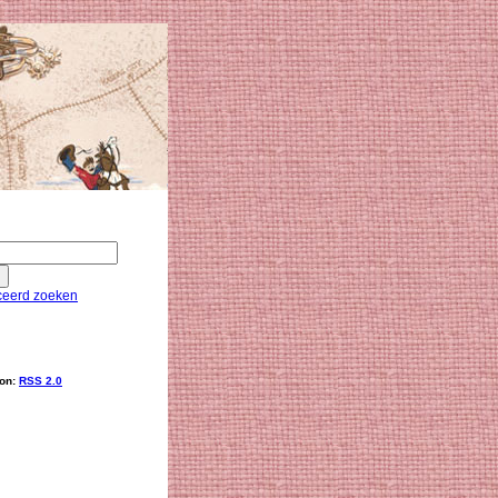
eerd zoeken
ion:
RSS 2.0