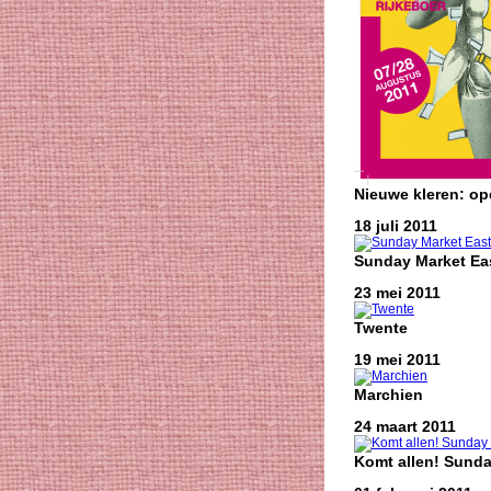
Nieuwe kleren: o
18 juli 2011
Sunday Market Eas
23 mei 2011
Twente
19 mei 2011
Marchien
24 maart 2011
Komt allen! Sunda