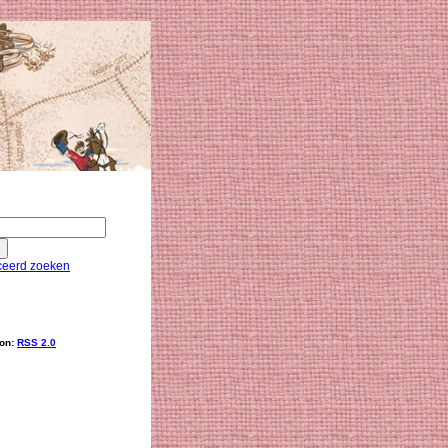
eerd zoeken
ion:
RSS 2.0