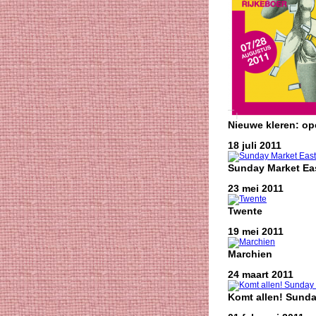
Nieuwe kleren: o
18 juli 2011
Sunday Market Eas
23 mei 2011
Twente
19 mei 2011
Marchien
24 maart 2011
Komt allen! Sunda