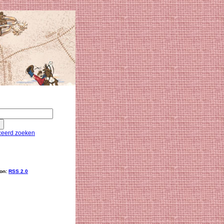
eerd zoeken
ion:
RSS 2.0