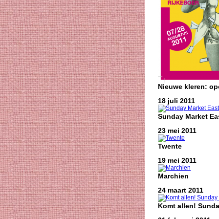
Nieuwe kleren: o
18 juli 2011
Sunday Market Eas
23 mei 2011
Twente
19 mei 2011
Marchien
24 maart 2011
Komt allen! Sunda