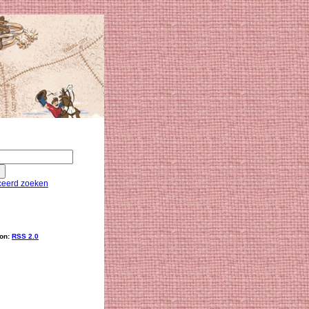
eerd zoeken
ion:
RSS 2.0