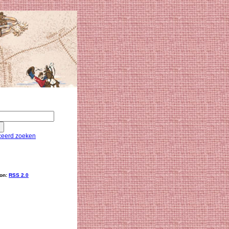
eerd zoeken
ion:
RSS 2.0