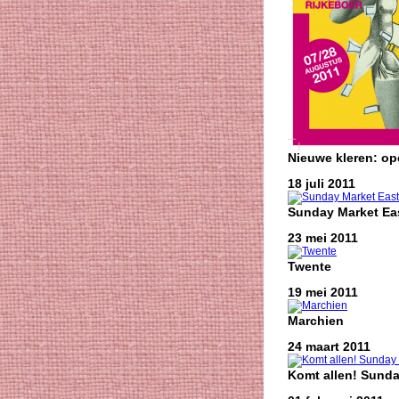
Nieuwe kleren: o
18 juli 2011
Sunday Market Eas
23 mei 2011
Twente
19 mei 2011
Marchien
24 maart 2011
Komt allen! Sunda