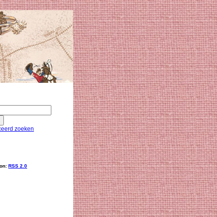
eerd zoeken
ion:
RSS 2.0