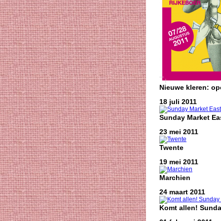
Nieuwe kleren: o
18 juli 2011
Sunday Market Eas
23 mei 2011
Twente
19 mei 2011
Marchien
24 maart 2011
Komt allen! Sunda