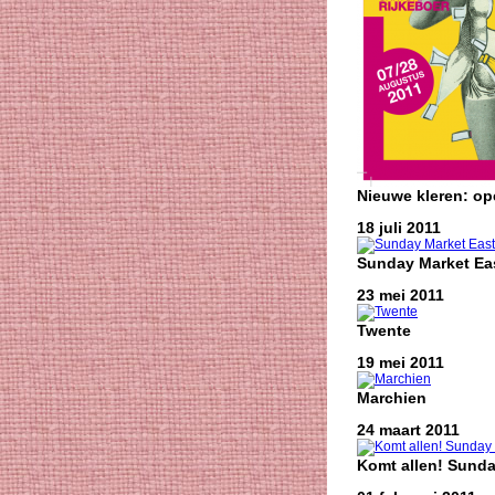
Nieuwe kleren: o
18 juli 2011
Sunday Market Eas
23 mei 2011
Twente
19 mei 2011
Marchien
24 maart 2011
Komt allen! Sunda