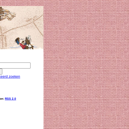
eerd zoeken
ion:
RSS 2.0