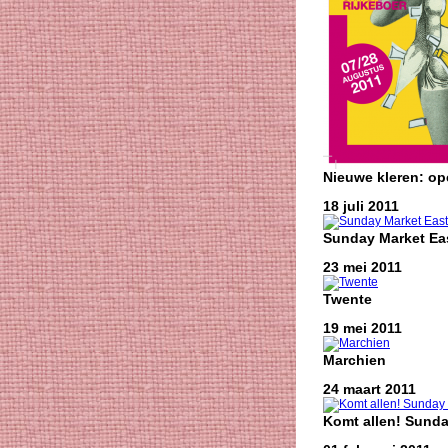
Nieuwe kleren: o
18 juli 2011
Sunday Market Eas
23 mei 2011
Twente
19 mei 2011
Marchien
24 maart 2011
Komt allen! Sunda