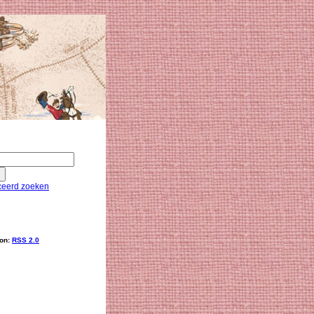
eerd zoeken
ion:
RSS 2.0