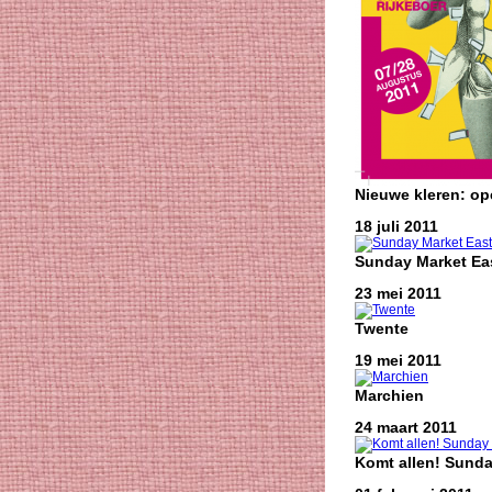
Nieuwe kleren: o
18 juli 2011
Sunday Market Eas
23 mei 2011
Twente
19 mei 2011
Marchien
24 maart 2011
Komt allen! Sunda