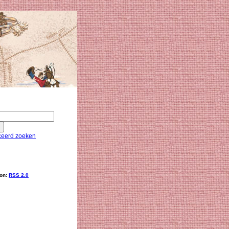
eerd zoeken
ion:
RSS 2.0