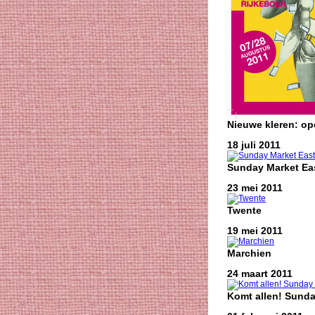
Nieuwe kleren: o
18 juli 2011
Sunday Market Eas
23 mei 2011
Twente
19 mei 2011
Marchien
24 maart 2011
Komt allen! Sunda