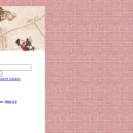
eerd zoeken
ion:
RSS 2.0