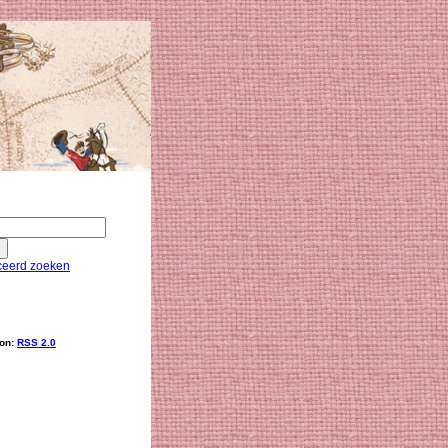
eerd zoeken
ion:
RSS 2.0