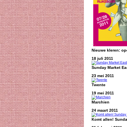
Nieuwe kleren: o
18 juli 2011
Sunday Market Eas
23 mei 2011
Twente
19 mei 2011
Marchien
24 maart 2011
Komt allen! Sunda