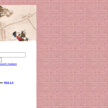
eerd zoeken
ion:
RSS 2.0