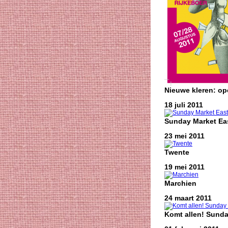
Nieuwe kleren: o
18 juli 2011
Sunday Market Eas
23 mei 2011
Twente
19 mei 2011
Marchien
24 maart 2011
Komt allen! Sunda