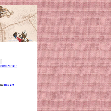
eerd zoeken
ion:
RSS 2.0