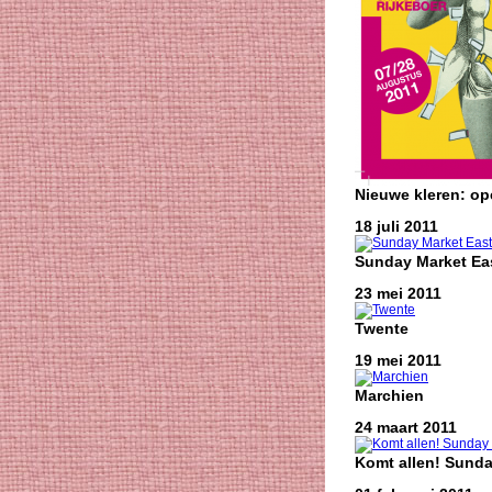
Nieuwe kleren: o
18 juli 2011
Sunday Market Eas
23 mei 2011
Twente
19 mei 2011
Marchien
24 maart 2011
Komt allen! Sunda